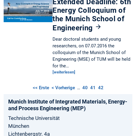
Extended Deadline: 6th
Energy Colloquium of
the Munich School of
Engineering
Dear doctoral students and young
researchers, on 07.07.2016 the
colloquium of the Munich School of
Engineering (MSE) of TUM will be held
for the…
[weiterlesen]
<< Erste
< Vorherige
…
40
41
42
Munich­ Institute­ of Integrated­ Materials­, Energy­
and­ Process­ Engineering­ (MEP)
Technische Universität
München
Lichtenbergstr. 4a