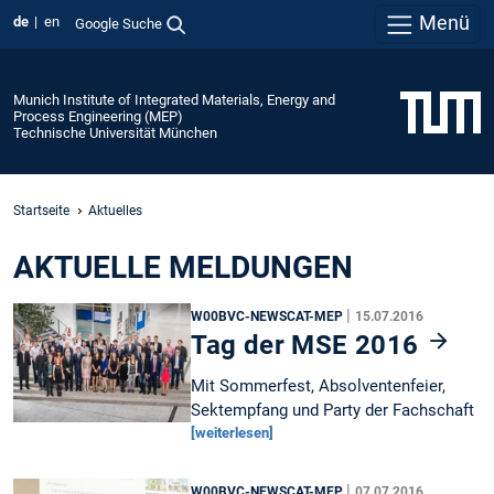
Menü
de
en
Google Suche
Munich Institute of Integrated Materials, Energy and
Process Engineering (MEP)
Technische Universität München
Startseite
Aktuelles
AKTUELLE MELDUNGEN
|
W00BVC-NEWSCAT-MEP
15.07.2016
Tag der MSE 2016
Mit Sommerfest, Absolventenfeier,
Sektempfang und Party der Fachschaft
[weiterlesen]
|
W00BVC-NEWSCAT-MEP
07.07.2016