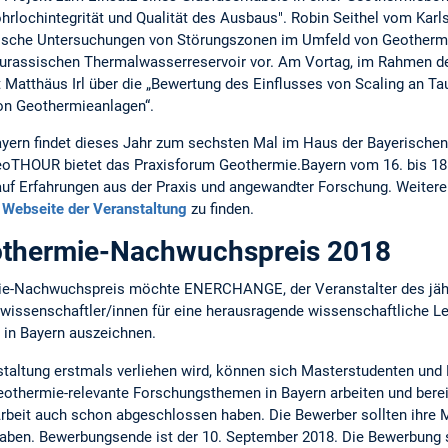
rlochintegrität und Qualität des Ausbaus". Robin Seithel vom Karlsr
nische Untersuchungen von Störungszonen im Umfeld von Geothermi
urassischen Thermalwasserreservoir vor. Am Vortag, im Rahmen 
 Matthäus Irl über die „Bewertung des Einflusses von Scaling an T
on Geothermieanlagen“.
ern findet dieses Jahr zum sechsten Mal im Haus der Bayerischen 
oTHOUR bietet das Praxisforum Geothermie.Bayern vom 16. bis 18
f Erfahrungen aus der Praxis und angewandter Forschung. Weiter
r
Webseite der Veranstaltung
zu finden.
othermie-Nachwuchspreis 2018
ie-Nachwuchspreis möchte ENERCHANGE, der Veranstalter des jähr
ssenschaftler/innen für eine herausragende wissenschaftliche Le
 in Bayern auszeichnen.
nstaltung erstmals verliehen wird, können sich Masterstudenten un
eothermie-relevante Forschungsthemen in Bayern arbeiten und berei
Arbeit auch schon abgeschlossen haben. Die Bewerber sollten ihre 
aben. Bewerbungsende ist der 10. September 2018. Die Bewerbung so