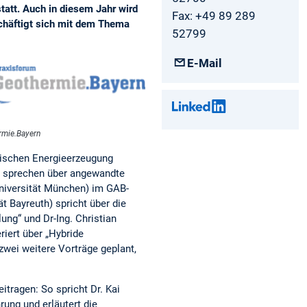
att. Auch in diesem Jahr wird
Fax: +49 89 289
chäftigt sich mit dem Thema
52799
E-Mail
rmie.Bayern
mischen Energieerzeugung
, sprechen über angewandte
niversität München) im GAB-
t Bayreuth) spricht über die
ng“ und Dr-Ing. Christian
riert über „Hybride
wei weitere Vorträge geplant,
tragen: So spricht Dr. Kai
ung und erläutert die