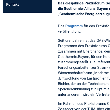
Das diesjährige Praxisforum Ge
Kontakt
die Geothermie-Allianz Bayern 
„Geothermische Energieerzeug
Das
Programm
für das Praxisfo
veröffentlicht.
Seit drei Jahren ist das GAB-W
Programms des Praxisforums Ge
zusammen mit Enerchange, dem 
Geothermie.Bayern, für den Ko
zusammengestellt. Die Referen
Forschungsarbeiten zur Strom- 
Wissenschaftsforum „Moderne Arb
„Entwicklung von Lastprofilen 
Bichler, der an der Technischen 
Speichereinbindung zur Optimie
unter anderem wird ein Vertrete
Im Rahmen des Praxisforums Geo
Zosseder von der TUM, über ein