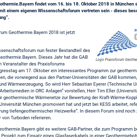
othermie.Bayern findet vom 16. bis 18. Oktober 2018 in München st
mit einem eigenen Wissenschaftsforum vertreten sein - dieses bes
ung“.
rum Geothermie.Bayern 2018 ist jetzt
issenschaftsforum nun fester Bestandteil des
othermie.Bayern. Dieses Jahr hat die GAB
Logo Praxisforum Geothe
Veranstalter des Praxisforums
ngresstag am 17. Oktober ein interessantes Programm zur geother
ten, die vorwiegend aus den Partner-Universitäten der GAB kommen
und Wärmeerzeugung. So wird Herr Sebastian Eyerer (Technische U
eitsmedien in ORC Anlagen“ vorstellen, Herr Tim Eller (Universitä
für geothermische Wärmenetze zur Bewertung der Kraft-Wärme-Kopplu
Universität München promoviert hat und jetzt bei KESS arbeitet, refe
rung tiefengeothermischer Heizwerke“. In diesem Forum sind noch z
r von Turboden referieren.
thermie.Bayern gibt es weitere GAB-Partner, die zum Programm bei
 Projekt zum Einsatz eines Glasfaserkabels in einer Geothermiebohr