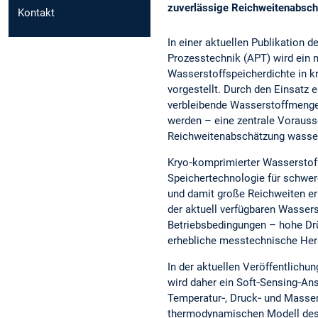
zuverlässige Reichweitenabschä
Kontakt
In einer aktuellen Publikation d
Prozesstechnik (APT) wird ein 
Wasserstoffspeicherdichte in 
vorgestellt. Durch den Einsatz 
verbleibende Wasserstoffmenge
werden – eine zentrale Vorausse
Reichweitenabschätzung wasser
Kryo‑komprimierter Wasserstoff
Speichertechnologie für schwer
und damit große Reichweiten erm
der aktuell verfügbaren Wasser
Betriebsbedingungen – hohe Dr
erhebliche messtechnische Her
In der aktuellen Veröffentlichu
wird daher ein Soft‑Sensing‑Ans
Temperatur‑, Druck‑ und Mass
thermodynamischen Modell des 