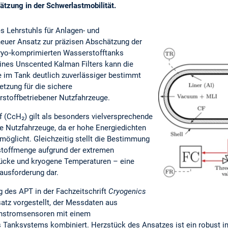
tzung in der Schwerlastmobilität.
es Lehrstuhls für Anlagen- und
neuer Ansatz zur präzisen Abschätzung der
kryo‑komprimierten Wasserstofftanks
eines Unscented Kalman Filters kann die
 im Tank deutlich zuverlässiger bestimmt
tzung für die sichere
stoffbetriebener Nutzfahrzeuge.
 (CcH₂) gilt als besonders vielversprechende
e Nutzfahrzeuge, da er hohe Energiedichten
öglicht. Gleichzeitig stellt die Bestimmung
stoffmenge aufgrund der extremen
ücke und kryogene Temperaturen – eine
ausforderung dar.
ng des APT in der Fachzeitschrift
Cryogenics
atz vorgestellt, der Messdaten aus
enstromsensoren mit einem
Tanksystems kombiniert. Herzstück des Ansatzes ist ein robust i