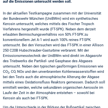
auf die Emissionen untersucht werden soll.
In der aktuellen Testkampagne zusammen mit der Universität
der Bundeswehr München (UniBWm) wird ein synthetisches
Kerosin untersucht, welches mittels des Fischer Tropsch
Verfahrens hergestellt wurde (FT-SPK). Neben dem derzeit
erlaubten Beimischungsverhältnis von 50% FT-SPK zu
konventionellem Jet A-1 wird auch 100% reines FT-SPK
untersucht. Bei den Versuchen wird das FT-SPK in einer Allison
250 C20B Hubschrauber-Gasturbine verbrannt. Mit der
Emissionsmesstechnik der UniBWm wird direkt im Abgasrohr
des Triebwerks die Partikel- und Gasphase des Abgases
untersucht. Neben den typischen gasförmigen Emissionen wie
CO
, CO, NOx und den unverbrannten Kohlenwasserstoffen wird
2
bei den Tests auch die atmosphärische Alterung der Abgase
mittels eines Oxidationsfluss Reaktors gemessen. Dadurch soll
ermittelt werden, welche sekundären organischen Aerosole im
Laufe der Zeit in der Atmosphäre entstehen – sowohl bei
Kerosin als auch bei FT-SPK.
Um die Unterschiede in der Bildung der Rußpartikel zwischen