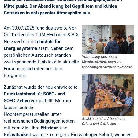
Mittelpunkt. Der Abend klang bei Gegrilltem und kühlen
Getränken in entspannter Atmosphäre aus.
Am 30.07.2025 fand das zweite Vor-
Ort-Treffen des TUM.Hydrogen & PtX
Netzwerks am
Lehrstuhl für
Energiesysteme
statt. Neben dem
persönlichen Austausch standen
Vorstellung des neuen
zwei spannende Einblicke in aktuelle
Membranteststandes zur
nachhaltigen Methanolsynthese.
Forschungsarbeiten auf dem
Programm.
Zunächst wurde der neu entwickelte
Druckteststand
für
SOEC- und
SOFC-Zellen
vorgestellt. Mit ihm
lassen sich die
Hochtemperaturzellen unter
Ausklingen des Abends bei
realitätsnahen Bedingungen testen –
Grillen und Getränken.
mit dem Ziel, ihre
Effizienz
und
Belastbarkeit
weiter zu steigern. Ein wichtiger Schritt, wenn es