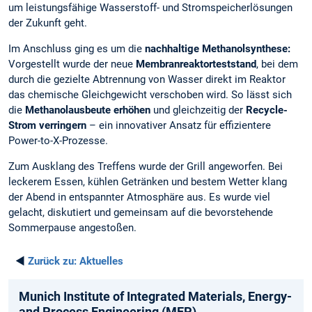
um leistungsfähige Wasserstoff- und Stromspeicherlösungen
der Zukunft geht.
Im Anschluss ging es um die
nachhaltige Methanolsynthese:
Vorgestellt wurde der neue
Membranreaktorteststand
, bei dem
durch die gezielte Abtrennung von Wasser direkt im Reaktor
das chemische Gleichgewicht verschoben wird. So lässt sich
die
Methanolausbeute erhöhen
und gleichzeitig der
Recycle-
Strom verringern
– ein innovativer Ansatz für effizientere
Power-to-X-Prozesse.
Zum Ausklang des Treffens wurde der Grill angeworfen. Bei
leckerem Essen, kühlen Getränken und bestem Wetter klang
der Abend in entspannter Atmosphäre aus. Es wurde viel
gelacht, diskutiert und gemeinsam auf die bevorstehende
Sommerpause angestoßen.
◄
Zurück zu:
Aktuelles
Munich­ Institute­ of Integrated­ Materials­, Energy­
and­ Process­ Engineering­ (MEP)