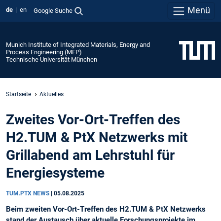
Menü
de
en
Google Suche
Munich Institute of Integrated Materials, Energy and
Process Engineering (MEP)
Technische Universität München
Startseite
Aktuelles
Zweites Vor-Ort-Treffen des
H2.TUM & PtX Netzwerks mit
Grillabend am Lehrstuhl für
Energiesysteme
TUM.PTX NEWS
|
05.08.2025
Beim zweiten Vor-Ort-Treffen des H2.TUM & PtX Netzwerks
stand der Austausch über aktuelle Forschungsprojekte im