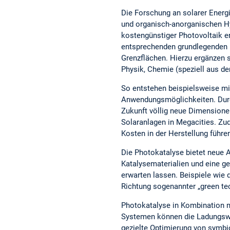
Die Forschung an solarer Energ
und organisch-anorganischen H
kostengünstiger Photovoltaik er
entsprechenden grundlegenden F
Grenzflächen. Hierzu ergänzen 
Physik, Chemie (speziell aus d
So entstehen beispielsweise mi
Anwendungsmöglichkeiten. Durch
Zukunft völlig neue Dimensione
Solaranlagen in Megacities. Zud
Kosten in der Herstellung führe
Die Photokatalyse bietet neue 
Katalysematerialien und eine ge
erwarten lassen. Beispiele wie
Richtung sogenannter „green tec
Photokatalyse in Kombination mi
Systemen können die Ladungswa
gezielte Optimierung von symbi