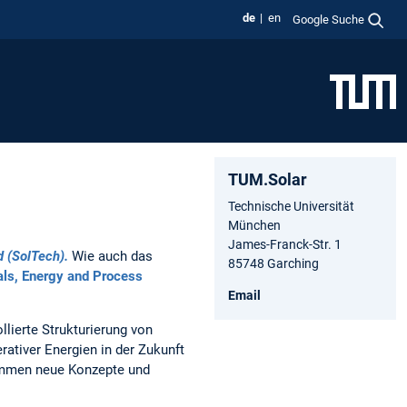
de
en
Google Suche
TUM.Solar
Technische Universität
München
James-Franck-Str. 1
d (SolTech).
Wie auch das
85748 Garching
ials, Energy and Process
Email
lierte Strukturierung von
rativer Energien in der Zukunft
ommen neue Konzepte und