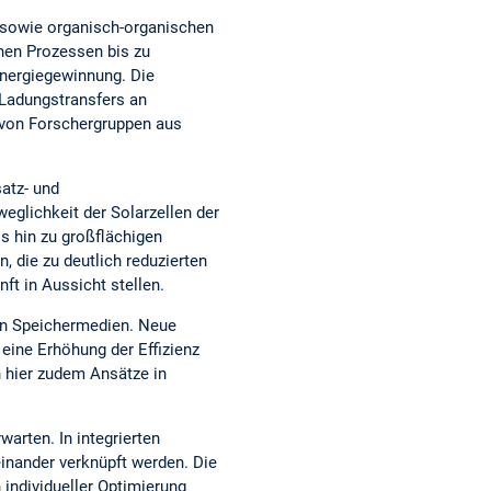
 sowie organisch-organischen
hen Prozessen bis zu
Energiegewinnung. Die
 Ladungstransfers an
 von Forschergruppen aus
atz- und
glichkeit der Solarzellen der
s hin zu großflächigen
, die zu deutlich reduzierten
ft in Aussicht stellen.
hen Speichermedien. Neue
 eine Erhöhung der Effizienz
 hier zudem Ansätze in
arten. In integrierten
nander verknüpft werden. Die
individueller Optimierung