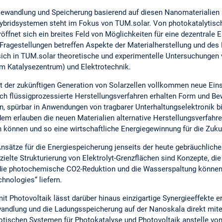
iewandlung und Speicherung basierend auf diesen Nanomaterialien
ybridsystemen steht im Fokus von TUM.solar. Von photokatalytisc
öffnet sich ein breites Feld von Möglichkeiten für eine dezentrale 
ragestellungen betreffen Aspekte der Materialherstellung und des
sich in TUM.solar theoretische und experimentelle Untersuchungen
em Katalysezentrum) und Elektrotechnik.
t der zukünftigen Generation von Solarzellen vollkommen neue Eins
 flüssigprozessierte Herstellungsverfahren erhalten Form und Bewe
n, spürbar in Anwendungen von tragbarer Unterhaltungselektronik bi
em erlauben die neuen Materialien alternative Herstellungsverfahren
n können und so eine wirtschaftliche Energiegewinnung für die Zukun
Ansätze für die Energiespeicherung jenseits der heute gebräuchlic
zielte Strukturierung von Elektrolyt-Grenzflächen sind Konzepte, die
 die photochemische CO2-Reduktion und die Wasserspaltung können
hnologies“ liefern.
t Photovoltaik lässt darüber hinaus einzigartige Synergieeffekte erw
ndlung und die Ladungsspeicherung auf der Nanoskala direkt mitei
otischen Systemen für Photokatalyse und Photovoltaik anstelle von 