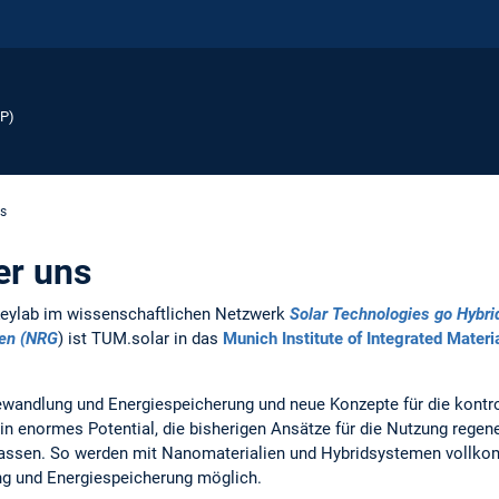
EP)
ns
er uns
Keylab im wissenschaftlichen Netzwerk
Solar Technologies go Hybri
ien (NRG
) ist TUM.solar in das
Munich Institute of Integrated Mater
ewandlung und Energiespeicherung und neue Konzepte für die kontrol
in enormes Potential, die bisherigen Ansätze für die Nutzung regene
 lassen. So werden mit Nanomaterialien und Hybridsystemen vollk
ng und Energiespeicherung möglich.