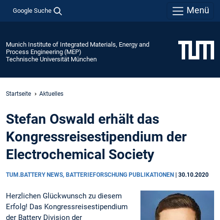
Menü
Google Suche
Munich Institute of Integrated Materials, Energy and
Process Engineering (MEP)
Technische Universität München
Startseite
Aktuelles
Stefan Oswald erhält das
Kongressreisestipendium der
Electrochemical Society
TUM.BATTERY NEWS, BATTERIEFORSCHUNG PUBLIKATIONEN
|
30.10.2020
Herzlichen Glückwunsch zu diesem
Erfolg! Das Kongressreisestipendium
der Battery Division der