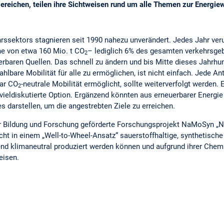
ereichen, teilen ihre Sichtweisen rund um alle Themen zur Energi
ssektors stagnieren seit 1990 nahezu unverändert. Jedes Jahr veru
e von etwa 160 Mio. t CO
– lediglich 6% des gesamten verkehrsge
2
baren Quellen. Das schnell zu ändern und bis Mitte dieses Jahrhu
hlbare Mobilität für alle zu ermöglichen, ist nicht einfach. Jede An
gar CO
-neutrale Mobilität ermöglicht, sollte weiterverfolgt werden. 
2
vieldiskutierte Option. Ergänzend könnten aus erneuerbarer Energie
es darstellen, um die angestrebten Ziele zu erreichen.
 Bildung und Forschung geförderte Forschungsprojekt NaMoSyn „Na
cht in einem „Well-to-Wheel-Ansatz“ sauerstoffhaltige, synthetische 
nd klimaneutral produziert werden können und aufgrund ihrer Chemi
eisen.