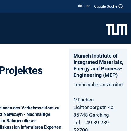
de
en
Google Suche
Munich­ Institute­ of
Integrated­ Materials­,
 Projektes
Energy­ and­ Process­
Engineering­ (MEP)
Technische Universität
München
Lichtenbergstr. 4a
ssionen des Verkehrssektors zu
ekt NaMoSyn - Nachhaltige
85748 Garching
t. Im Rahmen dieser
Tel.: +49 89 289
diskussion informieren Experten
52700