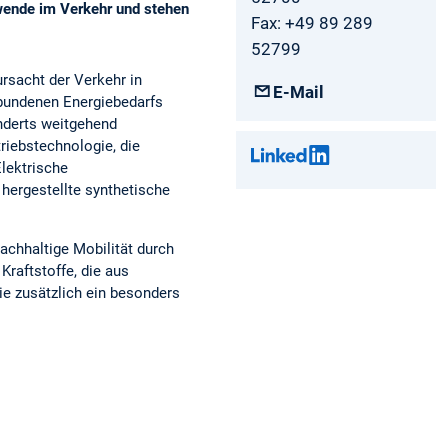
ewende im Verkehr und stehen
Fax: +49 89 289
52799
rsacht der Verkehr in
E-Mail
bundenen Energiebedarfs
nderts weitgehend
triebstechnologie, die
Elektrische
 hergestellte synthetische
chhaltige Mobilität durch
Kraftstoffe, die aus
e zusätzlich ein besonders