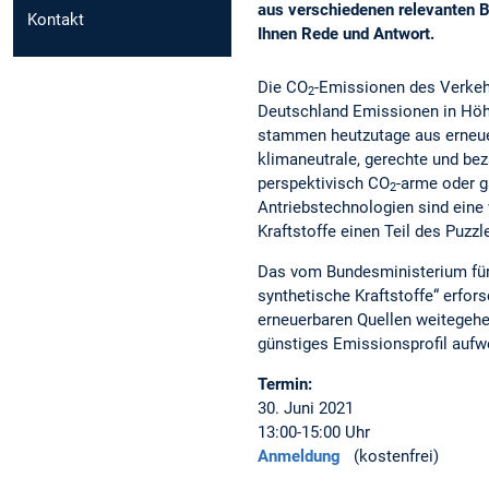
aus verschiedenen relevanten B
Kontakt
Ihnen Rede und Antwort.
Die CO
-Emissionen des Verkehr
2
Deutschland Emissionen in Höh
stammen heutzutage aus erneuer
klimaneutrale, gerechte und beza
perspektivisch CO
-arme oder 
2
Antriebstechnologien sind eine 
Kraftstoffe einen Teil des Puzzl
Das vom Bundesministerium für
synthetische Kraftstoffe“ erfors
erneuerbaren Quellen weitegehe
günstiges Emissionsprofil aufw
Termin:
30. Juni 2021
13:00-15:00 Uhr
Anmeldung
(kostenfrei)