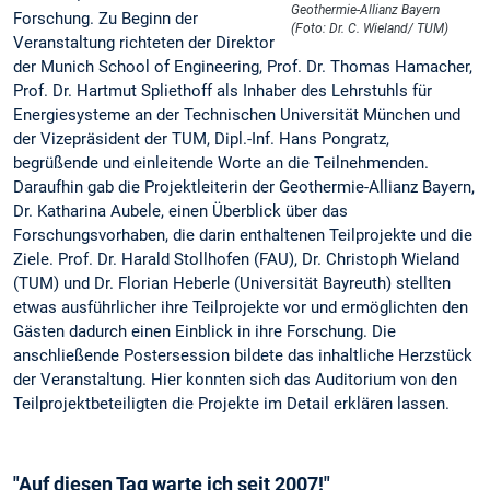
Geothermie-Allianz Bayern
Forschung. Zu Beginn der
(Foto: Dr. C. Wieland/ TUM)
Veranstaltung richteten der Direktor
der Munich School of Engineering, Prof. Dr. Thomas Hamacher,
Prof. Dr. Hartmut Spliethoff als Inhaber des Lehrstuhls für
Energiesysteme an der Technischen Universität München und
der Vizepräsident der TUM, Dipl.-Inf. Hans Pongratz,
begrüßende und einleitende Worte an die Teilnehmenden.
Daraufhin gab die Projektleiterin der Geothermie-Allianz Bayern,
Dr. Katharina Aubele, einen Überblick über das
Forschungsvorhaben, die darin enthaltenen Teilprojekte und die
Ziele. Prof. Dr. Harald Stollhofen (FAU), Dr. Christoph Wieland
(TUM) und Dr. Florian Heberle (Universität Bayreuth) stellten
etwas ausführlicher ihre Teilprojekte vor und ermöglichten den
Gästen dadurch einen Einblick in ihre Forschung. Die
anschließende Postersession bildete das inhaltliche Herzstück
der Veranstaltung. Hier konnten sich das Auditorium von den
Teilprojektbeteiligten die Projekte im Detail erklären lassen.
"Auf diesen Tag warte ich seit 2007!"