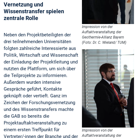
Vernetzung und
Wissenstransfer spielen
zentrale Rolle
Impression von der
Auftaktveranstaltung der
Neben den Projektbeteiligten der
Geothermie-Allianz Bayern
drei teilnehmenden Universitäten
(Foto: Dr. C. Wieland/ TUM)
folgten zahlreiche Interessierte aus
Politik, Wirtschaft und Wissenschaft
der Einladung der Projektleitung und
nutzten die Plattform, um sich über
die Teilprojekte zu informieren.
Außerdem wurden intensive
Gespräche geführt, Kontakte
geknüpft oder vertieft. Ganz im
Zeichen der Forschungsvernetzung
und des Wissenstransfers machte
die GAB so bereits die
Projektauftaktveranstaltung zu
einem ersten Treffpunkt für
Impression von der
Auftaktveranstaltung der
Vertreter/-innen der Branche und der