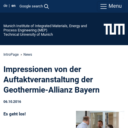
Menu
de
en
Google search
Munich Institute of Integrated Materials, Energy and
Process Engineering (MEP)
Technical University of Munich
IntroPage
News
Impressionen von der
Auftaktveranstaltung der
Geothermie-Allianz Bayern
06.10.2016
Es geht los!