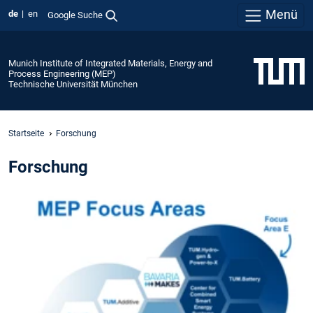
Menü
de
en
Google Suche
Munich Institute of Integrated Materials, Energy and
Process Engineering (MEP)
Technische Universität München
Startseite
Forschung
Forschung