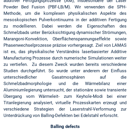
additiver Fertigungsprozesse (AM), insbesondere der Laser
Powder Bed Fusion (PBF-LB/M). Wir verwenden die SPH-
Methode, um die komplexen physikalischen Aspekte des
mesoskopischen Pulverkontinuums in der additiven Fertigung
zu modellieren. Dabei werden die Eigenschaften des
Schmelzbads unter Berücksichtigung dynamischer Strömungen,
Marangoni-Konvektion, Oberflächenspannungseffekte sowie
Phasenwechselprozesse präzise vorhergesagt. Ziel von LAMAS
ist es, das physikalische Verständnis laserbasierter Additive
Manufacturing Prozesse durch numerische Simulationen weiter
zu vertiefen. Zu diesem Zweck wurden bereits verschiedene
Studien durchgeführt. So wurde unter anderem der Einfluss
unterschiedlicher Gasatmosphären auf die
Schmelzbadmorphologie und die Wärmebilanz einer
Aluminiumlegierung untersucht, der stationäre sowie transiente
Übergang vom Wärmeleit- zum Keyhole-Modi bei einer
Titanlegierung analysiert, virtuelle Prozesskarten erzeugt und
verschiedene Strategien der Laserstrahl-Verformung zur
Unterdrückung von Balling-Defekten bei Edelstahl erforscht.
Balling defects