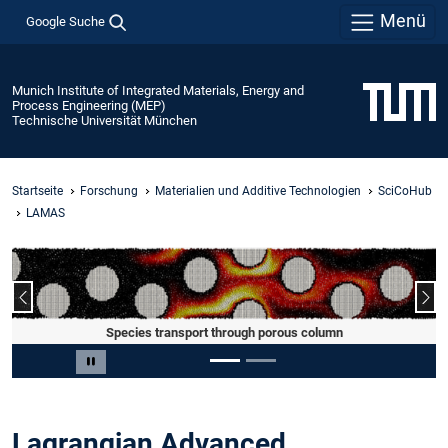
Menü
Google Suche
Munich Institute of Integrated Materials, Energy and
Process Engineering (MEP)
Technische Universität München
Startseite
Forschung
Materialien und Additive Technologien
SciCoHub
LAMAS
Vorheriger Slide
Näc
Species transport through porous column
Slide 1 von 2
Carousel pausieren
Lagrangian Advanced