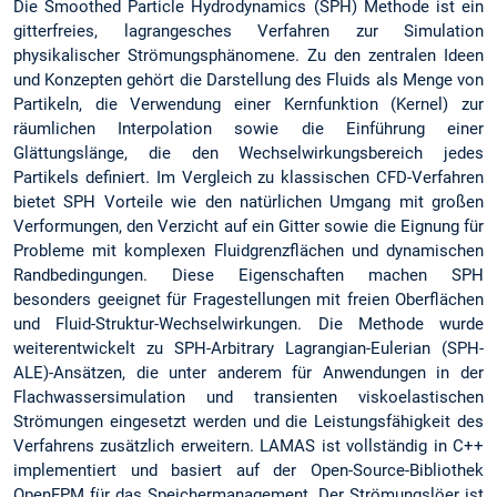
Die Smoothed Particle Hydrodynamics (SPH) Methode ist ein
gitterfreies, lagrangesches Verfahren zur Simulation
physikalischer Strömungsphänomene. Zu den zentralen Ideen
und Konzepten gehört die Darstellung des Fluids als Menge von
Partikeln, die Verwendung einer Kernfunktion (Kernel) zur
räumlichen Interpolation sowie die Einführung einer
Glättungslänge, die den Wechselwirkungsbereich jedes
Partikels definiert. Im Vergleich zu klassischen CFD-Verfahren
bietet SPH Vorteile wie den natürlichen Umgang mit großen
Verformungen, den Verzicht auf ein Gitter sowie die Eignung für
Probleme mit komplexen Fluidgrenzflächen und dynamischen
Randbedingungen. Diese Eigenschaften machen SPH
besonders geeignet für Fragestellungen mit freien Oberflächen
und Fluid-Struktur-Wechselwirkungen. Die Methode wurde
weiterentwickelt zu SPH-Arbitrary Lagrangian-Eulerian (SPH-
ALE)-Ansätzen, die unter anderem für Anwendungen in der
Flachwassersimulation und transienten viskoelastischen
Strömungen eingesetzt werden und die Leistungsfähigkeit des
Verfahrens zusätzlich erweitern. LAMAS ist vollständig in C++
implementiert und basiert auf der Open-Source-Bibliothek
OpenFPM für das Speichermanagement. Der Strömungslöer ist