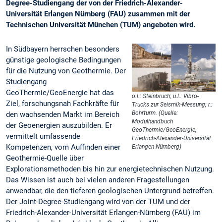
Degree-Studiengang der von der Friedrich-Alexander-
Universität Erlangen Nürnberg (FAU) zusammen mit der
Technischen Universität München (TUM) angeboten wird.
In Südbayern herrschen besonders
günstige geologische Bedingungen
für die Nutzung von Geothermie. Der
Studiengang
GeoThermie/GeoEnergie hat das
o.l.: Steinbruch; u.l.: Vibro-
Ziel, forschungsnah Fachkräfte für
Trucks zur Seismik-Messung; r.:
Bohrturm. (Quelle:
den wachsenden Markt im Bereich
Modulhandbuch
der Geoenergien auszubilden. Er
GeoThermie/GeoEnergie,
vermittelt umfassende
Friedrich-Alexander-Universität
Kompetenzen, vom Auffinden einer
Erlangen-Nürnberg)
Geothermie-Quelle über
Explorationsmethoden bis hin zur energietechnischen Nutzung.
Das Wissen ist auch bei vielen anderen Fragestellungen
anwendbar, die den tieferen geologischen Untergrund betreffen.
Der Joint-Degree-Studiengang wird von der TUM und der
Friedrich-Alexander-Universität Erlangen-Nürnberg (FAU) im