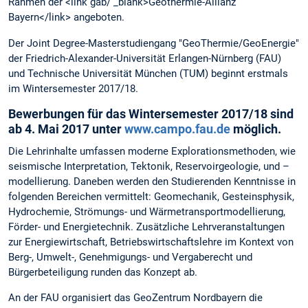
Rahmen der <link gab/ _blank>Geothermie-Allianz
Bayern</link> angeboten.
Der Joint Degree-Masterstudiengang "GeoThermie/GeoEnergie"
der Friedrich-Alexander-Universität Erlangen-Nürnberg (FAU)
und Technische Universität München (TUM) beginnt erstmals
im Wintersemester 2017/18.
Bewerbungen für das Wintersemester 2017/18 sind
ab 4. Mai 2017 unter
www.campo.fau.de
möglich.
Die Lehrinhalte umfassen moderne Explorationsmethoden, wie
seismische Interpretation, Tektonik, Reservoirgeologie, und –
modellierung. Daneben werden den Studierenden Kenntnisse in
folgenden Bereichen vermittelt: Geomechanik, Gesteinsphysik,
Hydrochemie, Strömungs- und Wärmetransportmodellierung,
Förder- und Energietechnik. Zusätzliche Lehrveranstaltungen
zur Energiewirtschaft, Betriebswirtschaftslehre im Kontext von
Berg-, Umwelt-, Genehmigungs- und Vergaberecht und
Bürgerbeteiligung runden das Konzept ab.
An der FAU organisiert das GeoZentrum Nordbayern die