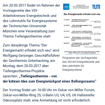
Am 20.03.2017 findet im Rahmen der
Vortragsreihe des VDI
Arbeitskreises Energietechnik und
des Lehrstuhls für Energiesysteme
der Technischen Universität
München eine Veranstaltung zum
Thema Tiefengeothermie statt.
Zum diesjährige Thema "Der
Energiemarkt erfindet sich neu" wird
Wolfgang Geisinger, Geschäftsführer
Programm der Vortragsreihe
der Geothermie Unterhaching, am
des VDI-AK Energietechnik und
Montag, dem 20.03.2017 über
des Lehrstuhls für
Energiesysteme
Tiefengeothermie-Projekte
sprechen:
„Tiefengeothermie - von
der kühnen Idee zum Energierückgrat eines Ballungsraums“
Der Vortrag findet um 16:00 Uhr im Oskar von Miller Forum,
Oskar-von-Miller-Ring 25, U-Bahn U3, U4, U5, U6 Haltestelle:
Odeonsplatz statt, eine Anmeldung ist nicht erforderlich.