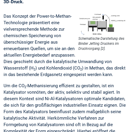
3D-Druck.
Das Konzept der Power-to-Methan-
Technologie präsentiert eine
vielversprechende Methode zur
chemischen Speicherung von
Schematische Darstellung des
überschüssiger Energie aus
Binder Jetting Druckers im
erneuerbaren Quellen, um sie an den
Druckvorgang [2].
aktuellen Energiebedarf anzupassen.
Dies geschieht durch die katalytische Umwandlung von
Wasserstoff (H
) und Kohlendioxid (CO
) in Methan, das direkt
2
2
in das bestehende Erdgasnetz eingespeist werden kann.
Um die CO
-Methanisierung effizient zu gestalten, ist ein
2
Katalysator vonnöten, der aktiv, selektiv und stabil agiert. In
diesem Kontext sind Ni-Al-Katalysatoren optimale Kandidaten,
die sich für den großflächigen industriellen Einsatz eignen. Die
Form des Katalysators beeinflusst zudem maßgeblich seine
katalytische Aktivität. Herkömmliche Verfahren zur
Formgebung von Katalysatoren sind oft in Bezug auf die
Komplexität der Form eingeschränkt. Hierbei eröffnet die