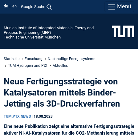
Menü
de
en
Google Suche
Munich Institute of Integrated Materials, Energy and
Process Engineering (MEP)
Technische Universität München
Startseite
Forschung
Nachhaltige Energiesysteme
TUM.Hydrogen and PtX
Aktuelles
Neue Fertigungsstrategie von
Katalysatoren mittels Binder-
Jetting als 3D-Druckverfahren
TUM.PTX NEWS
|
18.08.2023
Eine neue Publikation zeigt eine alternative Fertigungsstrategie
aktiver Ni-Al-Katalysatoren für die CO2-Methanisierung mittels