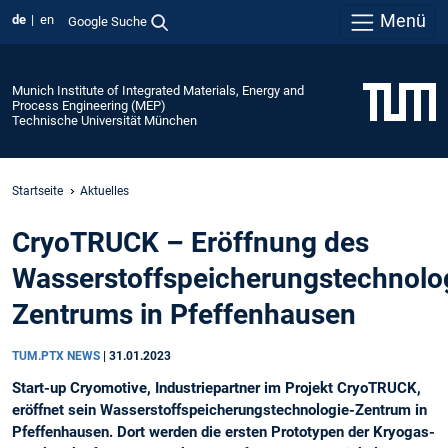
Menü
de
en
Google Suche
Munich Institute of Integrated Materials, Energy and
Process Engineering (MEP)
Technische Universität München
Startseite
Aktuelles
CryoTRUCK – Eröffnung des
Wasserstoffspeicherungstechnolo
Zentrums in Pfeffenhausen
TUM.PTX NEWS
|
31.01.2023
Start-up Cryomotive, Industriepartner im Projekt CryoTRUCK,
eröffnet sein Wasserstoffspeicherungstechnologie-Zentrum in
Pfeffenhausen. Dort werden die ersten Prototypen der Kryogas-